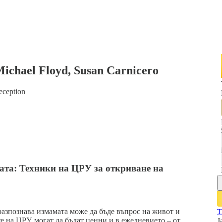
 Michael Floyd, Susan Carnicero
eception
ата: Техники на ЦРУ за откриване на
 разпознава измамата може да бъде въпрос на живот и
T
е на ЦРУ, могат да бъдат ценни и в ежедневието – от
J