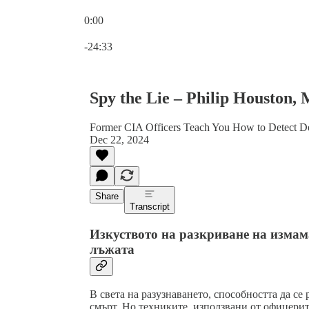
0:00
Current time: 0:00 / Total time: -24:33
-24:33
Spy the Lie – Philip Houston,
Former CIA Officers Teach You How to Detect D
Dec 22, 2024
Share
Transcript
Изкуството на разкриване на измам
лъжата
В света на разузнаването, способността да се
смърт. Но техниките, използвани от офицерит