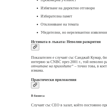
Избягване на директни отговори
Избирателна памет
Отклоняване на темата
Убедителни, но нерелевантни изявлени
Истината в лъжата: Неволни разкрития
Показателен е случаят със Санджай Кумар, би
интервю за CNBC през 2001 г., той неволно р
отчитане на приходите“
– точно това, в кое
измама.
Практически приложения
В бизнеса
Случаят със CEO в халат, който постоянно при