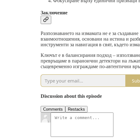
Фокусиране върху единични признаци в
Заключение
Разпознаването на измамата не е за създаване
взаимоотношения, основани на истина и разб
инструменти за навигация в свят, където изма
Ключът е в балансирания подход – използване 
превръщаме в параноични детектори на лъжата
същевременно изграждаме по-автентични връз
Sub
Discussion about this episode
Comments
Restacks