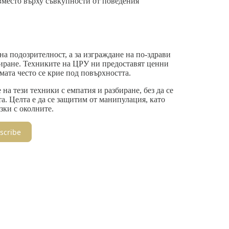
место върху съвкупности от поведения
 на подозрителност, а за изграждане на по-здрави
иране. Техниките на ЦРУ ни предоставят ценни
мата често се крие под повърхността.
на тези техники с емпатия и разбиране, без да се
. Целта е да се защитим от манипулация, като
ки с околните.
scribe