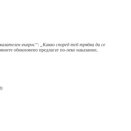
казателен въпрос“
:
„Какво според теб трябва да се
ните обикновено предлагат по-леко наказание,
t)