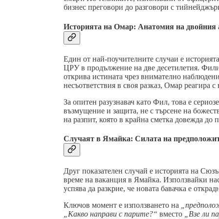
бизнес преговори до разговори с тийнейджър
Историята на Омар: Анатомия на двойния 
Един от най-поучителните случаи е историята 
ЦРУ в продължение на две десетилетия. Фили
открива истината чрез внимателно наблюдени
несъответствия в своя разказ, Омар реагира 
За опитен разузнавач като Фил, това е сериоз
възмущение и защита, не с търсене на божест
на разпит, която в крайна сметка довежда до 
Случаят в Ямайка: Силата на предположи
Друг показателен случай е историята на Сюзън
време на ваканция в Ямайка. Използвайки нас
успява да разкрие, че новата бавачка е открад
Ключов момент е използването на
„предполо
„Какво направи с парите?“
вместо
„Взе ли п