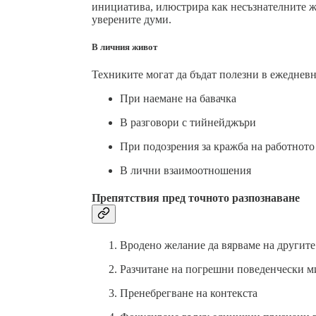
инициатива, илюстрира как несъзнателните же
уверените думи.
В личния живот
Техниките могат да бъдат полезни в ежеднев
При наемане на бавачка
В разговори с тийнейджъри
При подозрения за кражба на работното
В лични взаимоотношения
Препятствия пред точното разпознаване
Вродено желание да вярваме на другите
Разчитане на погрешни поведенчески м
Пренебрегване на контекста