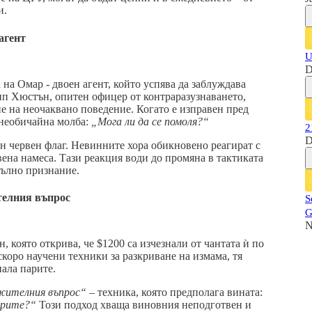
и.
агент
U
D
на Омар - двоен агент, който успява да заблуждава
п Хюстън, опитен офицер от контраразузнаването,
е на неочаквано поведение. Когато е изправен пред
с необичайна молба:
„Мога ли да се помоля?“
2
D
ен червен флаг. Невинните хора обикновено реагират с
вена намеса. Тази реакция води до промяна в тактиката
пълно признание.
телния въпрос
S
G
N
, която открива, че $1200 са изчезнали от чантата ѝ по
коро научени техники за разкриване на измама, тя
нала парите.
жителния въпрос“
– техника, която предполага вината:
арите?“
Този подход хваща виновния неподготвен и