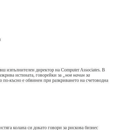
я
вш изпълнителен директор на Computer Associates. В
азкрива истината, говорейки за
„нов начин за
то по-късно е обвинен при разкриването на счетоводна
стяга колана си докато говори за рискова бизнес