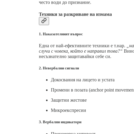
често води до признание.
Техники за разкриване на измама
1. Наказателният въпрос
Една от най-ефективните техники е т.нар.
„на
случи с човека, който е направил това?“
Винов
несъзнателно защитавайки себе си.
2. Невербални сигнали
Докосвания на лицето и устата
Промени в позата (anchor point movemen
Защитни жестове
Микроекспресии
3. Вербални индикатори
Прекомерна учтивост