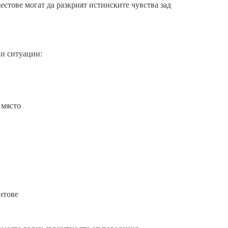
стове могат да разкрият истинските чувства зад
ни ситуации:
 място
итове